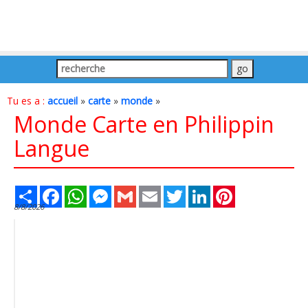
Tu es a :
accueil
»
carte
»
monde
»
Monde Carte en Philippin
Langue
Share
Facebook
WhatsApp
Messenger
Gmail
Email
Twitter
LinkedIn
Pinterest
8/8/2026