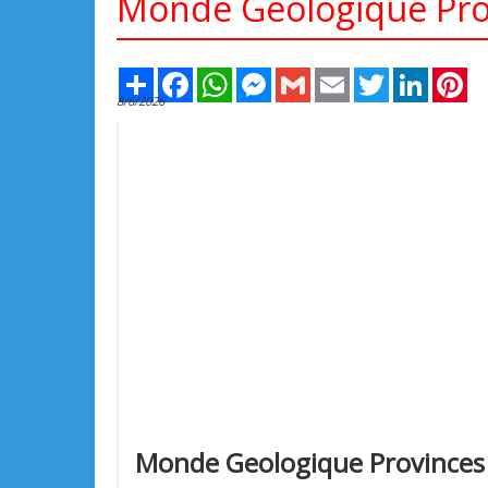
Monde Geologique Pro
Share
Facebook
WhatsApp
Messenger
Gmail
Email
Twitter
LinkedIn
Pi
8/6/2026
Monde Geologique Provinces C