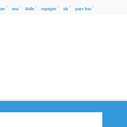
gne
usa
italie
espagne
uk
pays bas