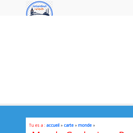
Tu es a :
accueil
»
carte
»
monde
»