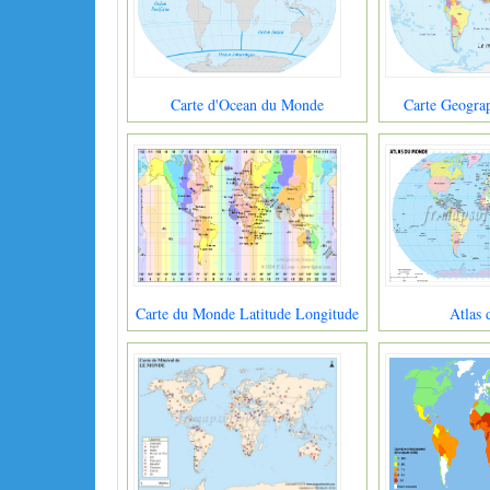
Carte d'Ocean du Monde
Carte Geogra
Carte du Monde Latitude Longitude
Atlas