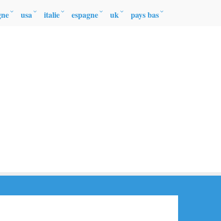
gne
usa
italie
espagne
uk
pays bas