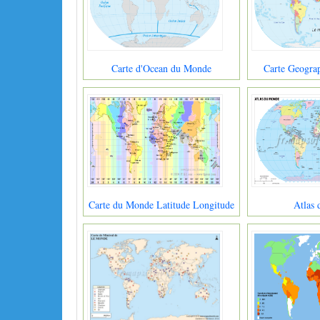
Carte d'Ocean du Monde
Carte Geogra
Carte du Monde Latitude Longitude
Atlas