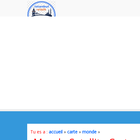
Tu es a :
accueil
»
carte
»
monde
»