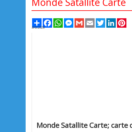
Monde Satallite Carte
Share
Facebook
WhatsApp
Messenger
Gmail
Email
Twitter
LinkedIn
Pi
8/6/2026
Monde Satallite Carte; carte 