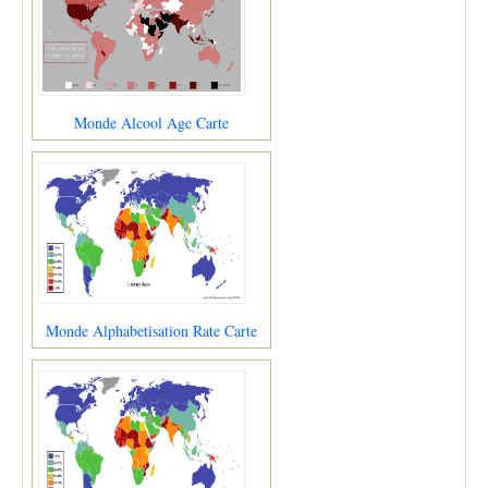
Monde Alcool Age Carte
Monde Alphabetisation Rate Carte