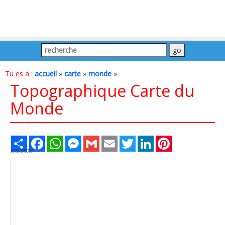
Tu es a :
accueil
»
carte
»
monde
»
Topographique Carte du
Monde
Share
Facebook
WhatsApp
Messenger
Gmail
Email
Twitter
LinkedIn
Pinterest
8/6/2026