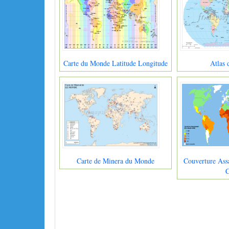
Carte du Monde Latitude Longitude
Atlas
Carte de Minera du Monde
Couverture Ass
C