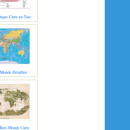
ique Carte en Turc
 Monde Detaillee
 Reis Monde Carte