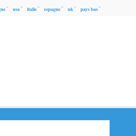
gne
usa
italie
espagne
uk
pays bas