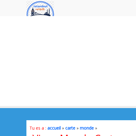
Tu es a :
accueil
»
carte
»
monde
»