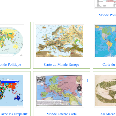
Monde Polit
onde Politique
Carte du Monde Europe
Carte du
1
 avec les Drapeaux
Monde Guerre Carte
Ali Macar