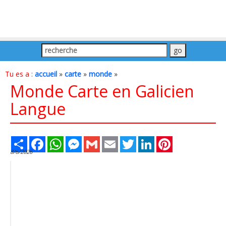
Tu es a :
accueil
»
carte
»
monde
»
Monde Carte en Galicien
Langue
Share
Facebook
WhatsApp
Messenger
Gmail
Email
Twitter
LinkedIn
Pinterest
8/6/2026