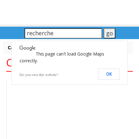
carte du Monde
This page can't load Google Maps
Carte du Monde
correctly.
OK
Do you own this website?