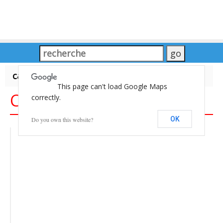
carte du Monde
This page can't load Google Maps
Carte du Monde
correctly.
OK
Do you own this website?