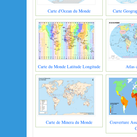
Carte d'Ocean du Monde
Carte Geogra
Carte du Monde Latitude Longitude
Atlas
Carte de Minera du Monde
Couverture Ass
C