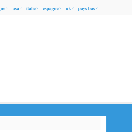
gne
usa
italie
espagne
uk
pays bas