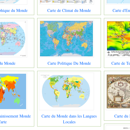
phique du Monde
Carte de Climat du Monde
Carte d'E
 du Monde
Carte Politique Du Monde
Carte de 
ainissement Monde
Carte du Monde dans les Langues
Carte du
arte
Locales