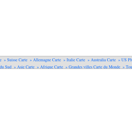
e
» Suisse Carte
» Allemagne Carte
» Italie Carte
» Australia Carte
» US Pl
du Sud
» Asie Carte
» Afrique Carte
» Grandes villes Carte du Monde
» Tou