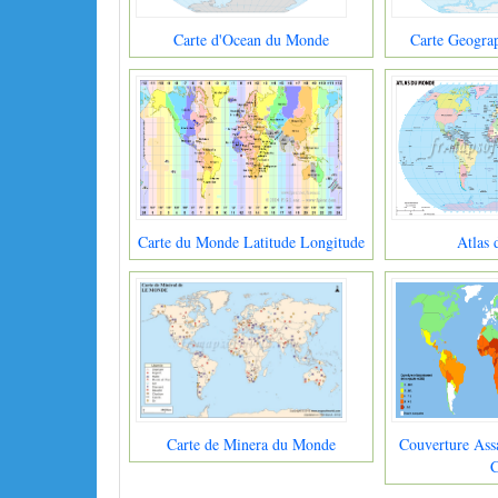
Carte d'Ocean du Monde
Carte Geogra
Carte du Monde Latitude Longitude
Atlas
Carte de Minera du Monde
Couverture Ass
C