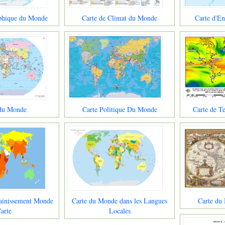
phique du Monde
Carte de Climat du Monde
Carte d'E
 du Monde
Carte Politique Du Monde
Carte de 
ainissement Monde
Carte du Monde dans les Langues
Carte du
arte
Locales