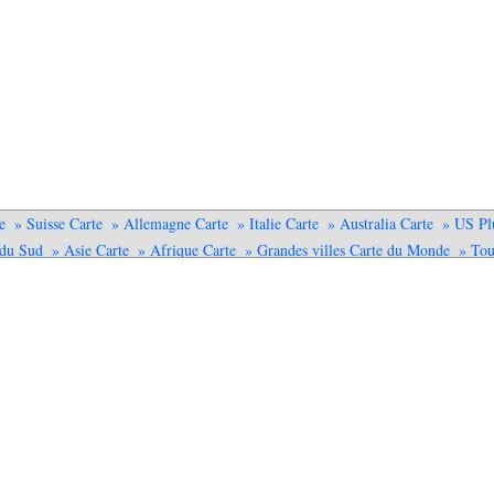
e
» Suisse Carte
» Allemagne Carte
» Italie Carte
» Australia Carte
» US Pl
du Sud
» Asie Carte
» Afrique Carte
» Grandes villes Carte du Monde
» Tou