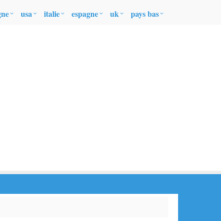
gne
usa
italie
espagne
uk
pays bas