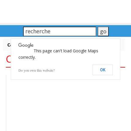
carte du Monde
This page can't load Google Maps
Carte du Monde
correctly.
OK
Do you own this website?