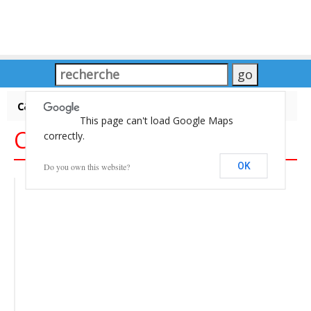
carte du Monde
This page can't load Google Maps
Carte du Monde
correctly.
OK
Do you own this website?