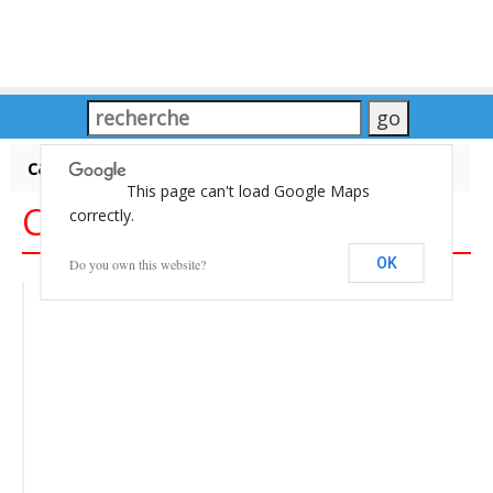
carte du Monde
This page can't load Google Maps
Carte du Monde
correctly.
OK
Do you own this website?