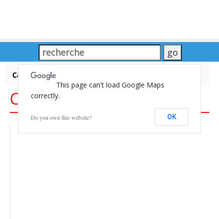
carte du Monde
This page can't load Google Maps
Carte du Monde
correctly.
OK
Do you own this website?