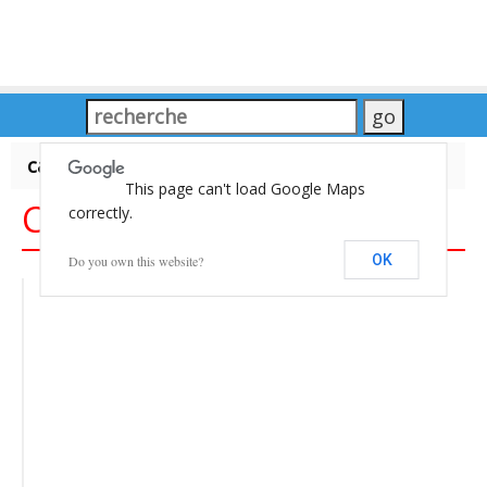
carte du Monde
This page can't load Google Maps
Carte du Monde
correctly.
OK
Do you own this website?